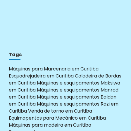
Tags
Máquinas para Marcenaria em Curitiba
Esquadrejadeira em Curitiba
Coladeira de Bordas
em Curitiba
Máquinas e esquipamentos Maksiwa
em Curitiba
Máquinas e esquipamentos Manrod
em Curitiba
Máquinas e esquipamentos Baldan
em Curitiba
Máquinas e esquipamentos Razi em
Curitiba
Venda de torno em Curitiba
Equimapentos para Mecânico em Curitiba
Máquinas para madeira em Curitiba